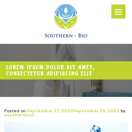
LOREM IPSUM DOLOR SIT AMET,
CONSECTETUR ADIPISCING ELIT
Posted on
September 27, 2022
September 29, 2022
by
southernbio1